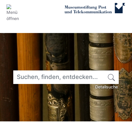
Suchbegriff
*
Abse
Detailsuche