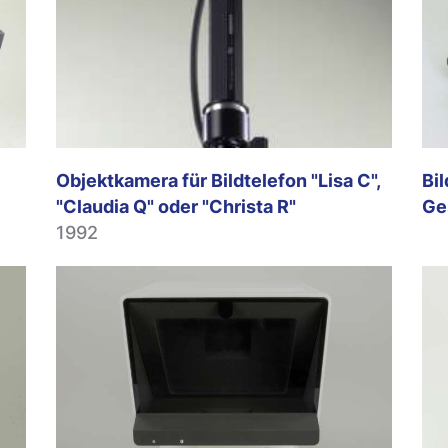
Objektkamera für Bildtelefon "Lisa C",
Bil
"Claudia Q" oder "Christa R"
Ge
1992