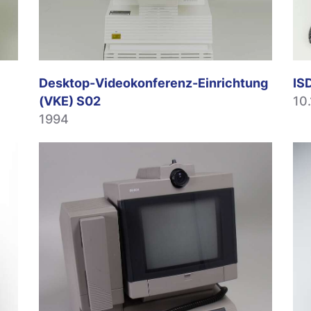
Desktop-Videokonferenz-Einrichtung
IS
(VKE) S02
10
1994