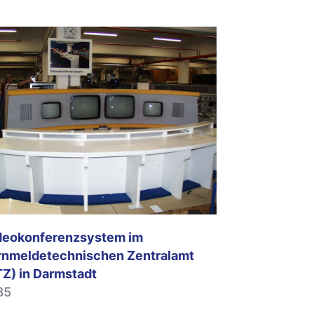
deokonferenzsystem im
rnmeldetechnischen Zentralamt
TZ) in Darmstadt
85