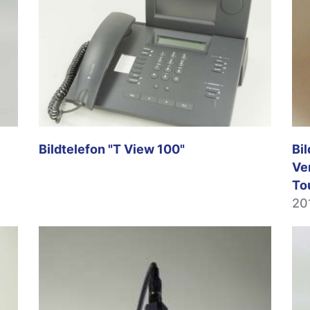
Bildtelefon "T View 100"
Bi
Ve
To
20