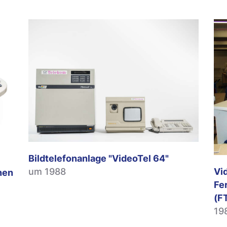
Bildtelefonanlage "VideoTel 64"
Vi
um 1988
nen
Fe
(F
19