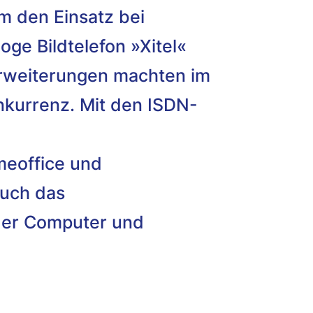
m den Einsatz bei
e Bildtelefon »Xitel«
Erweiterungen machten im
nkurrenz. Mit den ISDN-
meoffice und
uch das
 der Computer und