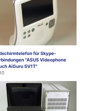
ldschirmtelefon für Skype-
rbindungen "ASUS Videophone
uch AiGuru SV1T"
10