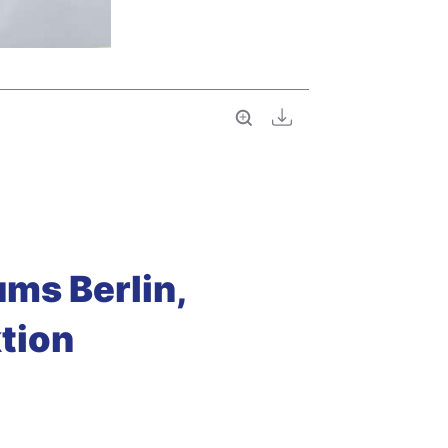
Vollbild
Download
ms Berlin,
ktion