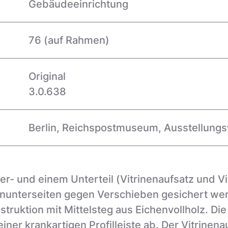
Gebäudeeinrichtung
76
(auf Rahmen)
Original
3.0.638
Berlin
,
Reichspostmuseum
,
Ausstellung
r- und einem Unterteil (Vitrinenaufsatz und Vi
nterseiten gegen Verschieben gesichert werd
ruktion mit Mittelsteg aus Eichenvollholz. Die 
 einer krankartigen Profilleiste ab. Der Vitrinenau