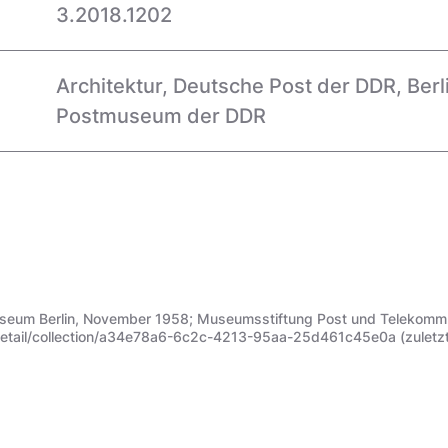
3.2018.1202
Architektur
,
Deutsche Post der DDR
,
Berl
Postmuseum der DDR
tmuseum Berlin, November 1958; Museumsstiftung Post und Telekomm
etail/collection/a34e78a6-6c2c-4213-95aa-25d461c45e0a (zuletzt a