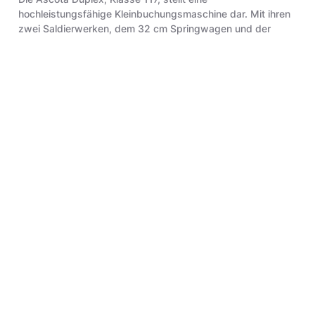
hochleistungsfähige Kleinbuchungsmaschine dar. Mit ihren
zwei Saldierwerken, dem 32 cm Springwagen und der
auswechselbaren Steuerbrücke kann sie sehr variabel für
die verschiedensten Arbeiten eingesetzt werden. Sie
besitzt außer der Journalführung eine Vorsteckeinrichtung
für Kontokarten und Belege. Sie kann in Buchhaltungen mit
geringem Buchungsanfall und in Filial- oder
Nebenbuchhaltungen sehr zweckmäßig eingesetzt
werden."
(Werbeprospekt für Ascota 114, Rückseite, gedruckt 1966)
"(...) Da man im Annahmedienst drei Saldierwerke benötigt,
wurden die vorhandenen zwei Rechenwerke gesplittet. (...)
Dadurch stehen acht Stellen für das Buchen der
Einzahlungsbeträge und vier Stellen für die
Gebührenerfassung zur Verfügung. Um eine Ascota 117 mit
der Stempelmaschine elektrisch zu koppeln, wurden drei
Schaltkontakte angebracht und ein besonderer Stromkreis
geschaffen. Damit lässt sich die Stempelmaschine beim
Buchungsvorgang in der Ascota 117 automatischn
betätigen. (...)" (Posttechnik, 1969, S. 18-19)