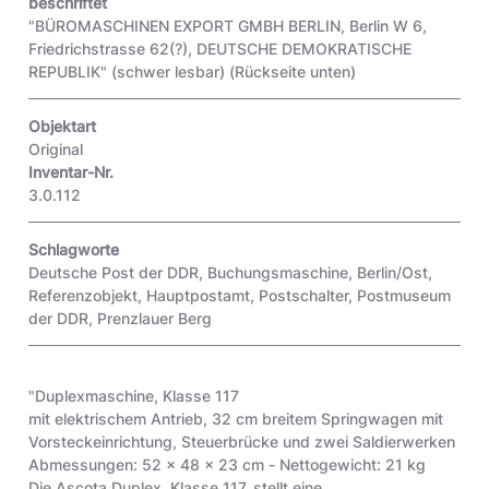
beschriftet
"BÜROMASCHINEN EXPORT GMBH BERLIN, Berlin W 6,
Friedrichstrasse 62(?), DEUTSCHE DEMOKRATISCHE
REPUBLIK" (schwer lesbar)
(Rückseite unten)
Objektart
Original
Inventar-Nr.
3.0.112
Schlagworte
Deutsche Post der DDR
,
Buchungsmaschine
,
Berlin/Ost
,
Referenzobjekt
,
Hauptpostamt
,
Postschalter
,
Postmuseum
der DDR
,
Prenzlauer Berg
"Duplexmaschine, Klasse 117
mit elektrischem Antrieb, 32 cm breitem Springwagen mit
Vorsteckeinrichtung, Steuerbrücke und zwei Saldierwerken
Abmessungen: 52 x 48 x 23 cm - Nettogewicht: 21 kg
Die Ascota Duplex, Klasse 117, stellt eine