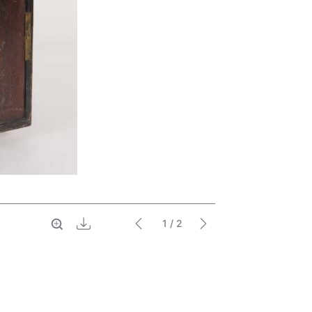
Vollbild
Download
1
/ 2