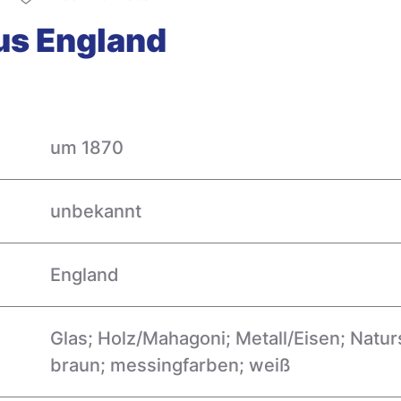
us England
um 1870
unbekannt
England
Glas; Holz/Mahagoni; Metall/Eisen; Natur
braun; messingfarben; weiß