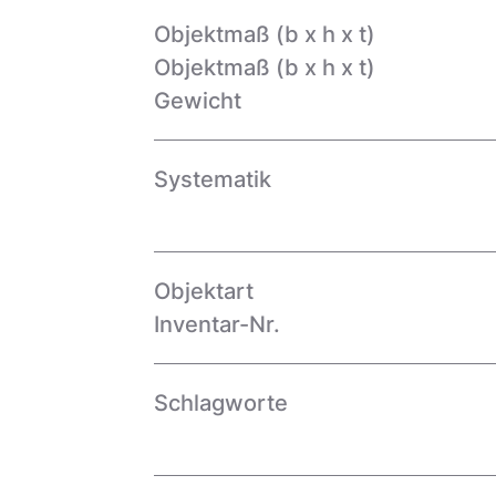
Objektmaß (b x h x t)
Objektmaß (b x h x t)
Gewicht
Systematik
Objektart
Inventar-Nr.
Schlagworte