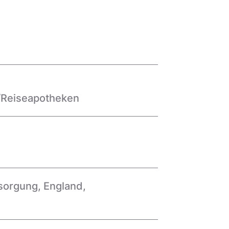
n/Reiseapotheken
rsorgung
,
England
,