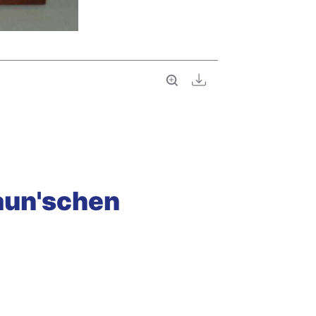
Vollbild
Download
aun'schen