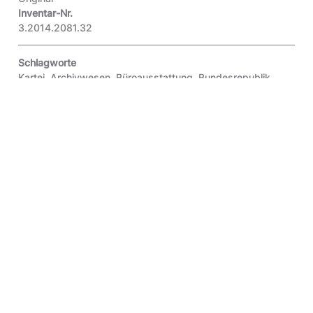
Inventar-Nr.
3.2014.2081.32
Schlagworte
Kartei
,
Archivwesen
,
Büroausstattung
,
Bundesrepublik
Deutschland
Am Objekt, das 2014 in die Sammlung der
Museumsstiftung übernommen wurde, findet sich kein
Herstellerhinweis. Der Pultordner ist Teil einer kompletten
Büroausstattung.
Zitiervorschlag
Pultordner, verwendet von einem privaten Handelsvertreter aus Westdeutschland
in seinem Büro, ca. 1960er Jahre (?); Museumsstiftung Post und
Telekommunikation, Inventarnummer: 3.2014.2081.32, URL:
https://onlinesammlung.museumsstiftung.de/detail/collection/0ce90759-674a-
40a3-bdd9-388b2964fff1 (zuletzt aktualisiert: 26.7.2026)