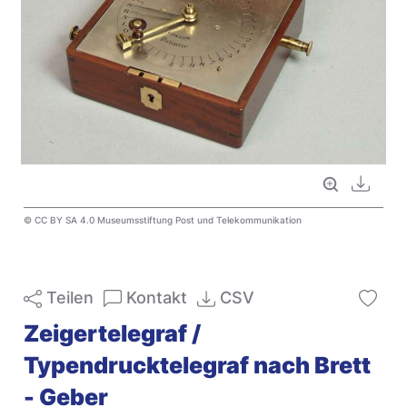
Vollbild
Downl
© CC BY SA 4.0 Museumsstiftung Post und Telekommunikation
Teilen
Kontakt
CSV
Zeigertelegraf /
Typendrucktelegraf nach Brett
- Geber