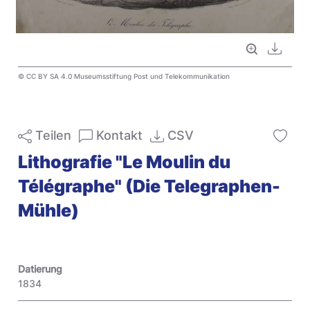
Vollbild
Downl
© CC BY SA 4.0 Museumsstiftung Post und Telekommunikation
Teilen
Kontakt
CSV
Lithografie "Le Moulin du
Télégraphe" (Die Telegraphen-
Mühle)
Datierung
1834