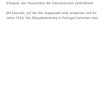
d'Argout, der Gouverneur der französischen Zentralbank.
Die Episode, auf die hier angespielt wird, ereignete sich im
Jahre 1834: Der Miguelistenkrieg in Portugal zwischen dem
legitimen Regenten Don Pedro und seinem Bruder Don
Miguel hatte sich zu einem Schauplatz des in Spanien
gleichzeitig stattfindenden Karlistenkrieges entwickelt. Mit
englischer Hilfe siegte Don Pedro in der Schlacht von
Asseiceira und Don Miguel musste im Vertrag von Evora
Monte auf die Krone verzichten.
Die Nachrichten aus Spanien wurden über den optischen
Telegrafen nach Paris übermittelt, dort aber
zurückgehalten. Diese kurze Zeitspanne nutzten einige
Regierungsmitglieder, um durch Spekulationsgeschäfte an
der Pariser Börse ein riesiges Vermögen an sich zu bringen.
Insbesondere der gerade zum Innenminister ernannte
Thiers nutzte den optischen Telegrafen, um im Voraus
informiert zu werden und wurde durch Insidergeschäfte
reich. Er wurde angeschuldigt wegen «Manipulationen”,
jedoch wurde der Prozess niedergeschlagen.
In der Sammlung der Museumsstiftung befindet sich eine