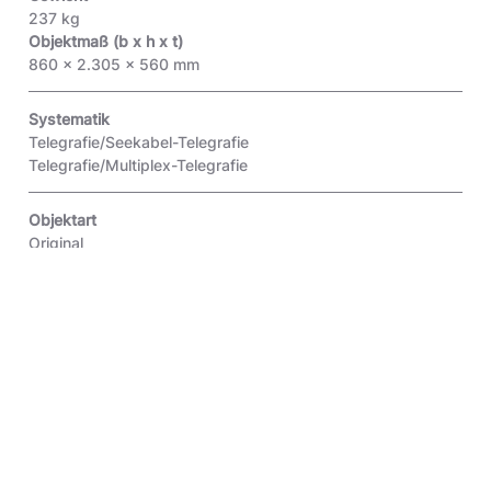
237 kg
Objektmaß (b x h x t)
860 x 2.305 x 560 mm
Systematik
Telegrafie/Seekabel-Telegrafie
Telegrafie/Multiplex-Telegrafie
Objektart
Original
Inventar-Nr.
4.2003.507
Das Azorenkabel von Emden über Horta auf den Azoren
nach Coney Island in New York wurde im Jahre 1900
verlegt. 1927 wurde der Betrieb auf Fünffach-
Drucktelegrafie umgestellt. Bis dahin erfolgte der Betrieb
mit Siphon-Rekordern in Kurvenschrift, nun waren 1500
Buchstaben in der Minute möglich.