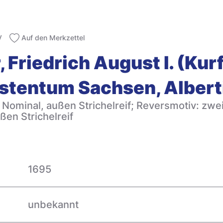
V
Auf den Merkzettel
, Friedrich August I. (Kur
rstentum Sachsen, Alber
 Nominal, außen Strichelreif; Reversmotiv: zwe
en Strichelreif
1695
unbekannt