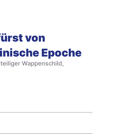
fürst von
tinische Epoche
iteiliger Wappenschild,