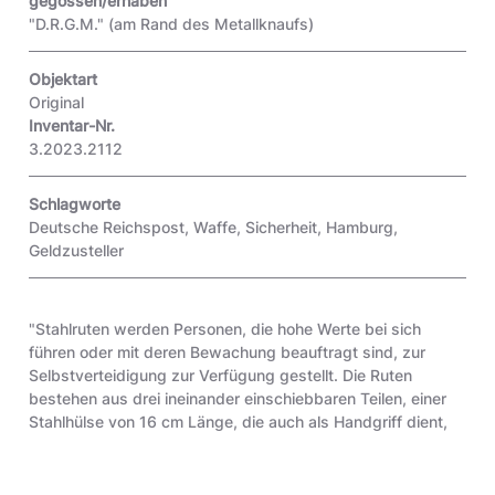
gegossen/erhaben
"D.R.G.M."
(am Rand des Metallknaufs)
Objektart
Original
Inventar-Nr.
3.2023.2112
Schlagworte
Deutsche Reichspost
,
Waffe
,
Sicherheit
,
Hamburg
,
Geldzusteller
"Stahlruten werden Personen, die hohe Werte bei sich
führen oder mit deren Bewachung beauftragt sind, zur
Selbstverteidigung zur Verfügung gestellt. Die Ruten
bestehen aus drei ineinander einschiebbaren Teilen, einer
Stahlhülse von 16 cm Länge, die auch als Handgriff dient,
und zwei Teilen spiralförmig gedrehten Federstahls mit
einer Gesamtlänge von 38 cm; am Ende des letzten Teils
befindet sich ein Metallknopf. Beim Zuschlagen schnellen