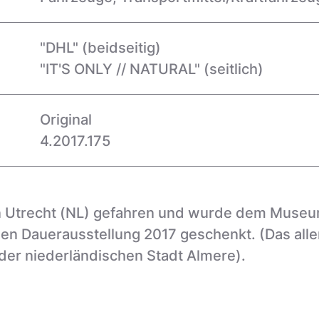
"DHL"
(beidseitig)
"IT'S ONLY // NATURAL"
(seitlich)
Original
4.2017.175
in Utrecht (NL) gefahren und wurde dem Museu
uen Dauerausstellung 2017 geschenkt. (Das alle
der niederländischen Stadt Almere).
tete die Firma DHL-Express in Frankfurt am Ma