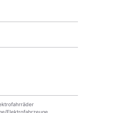
ektrofahrräder
ge/Elektrofahrzeuge