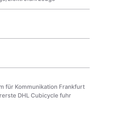
m für Kommunikation Frankfurt
rerste DHL Cubicycle fuhr
in und Utrecht (NL) ein