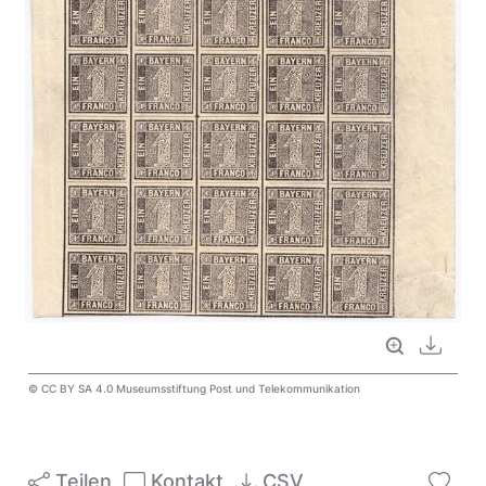
Vollbild
Downl
© CC BY SA 4.0 Museumsstiftung Post und Telekommunikation
Teilen
Kontakt
CSV