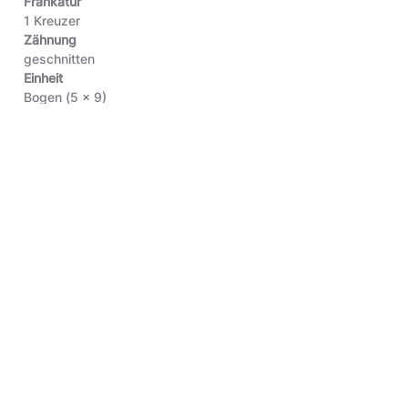
Frankatur
1 Kreuzer
Zähnung
geschnitten
Einheit
Bogen (5 x 9)
Michel-Katalog
Bayern (Deutschland/Altdeutschland) Freimarke, Nr. 1
Objektart
Original
Inventar-Nr.
2.2001.2087
Schlagworte
Briefmarke
,
Schwarzer Einser
Halber Schalterbogen des sogenannten Schwarzen Einsers.
Die Marken wurden in vier Blöcken zu je 45 Marken