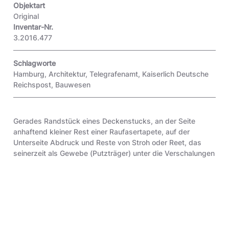
Objektart
Original
Inventar-Nr.
3.2016.477
Schlagworte
Hamburg
,
Architektur
,
Telegrafenamt
,
Kaiserlich Deutsche
Reichspost
,
Bauwesen
Gerades Randstück eines Deckenstucks, an der Seite
anhaftend kleiner Rest einer Raufasertapete, auf der
Unterseite Abdruck und Reste von Stroh oder Reet, das
seinerzeit als Gewebe (Putzträger) unter die Verschalungen
der Holzbalkendecken aufgebracht wurde, auf das Gewebe
wurde erst Gipsputz und dann Feinputz aufgebracht, erst
darauf brachten die Stuckateure dann die
Stuckverzierungen auf. "(...) Heute wird meist unter die
(Decken-) Balken Schalung genagelt, mit Rohrgewebe
bespannt und geputzt. Die Putzfläche wird bemalt oder mit
Stuck verziert. (...)" (Meyers Lexikon Band 3, Leipzig 1925,