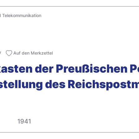
d Telekommunikation
V
Auf den Merkzettel
fkasten der Preußischen P
sstellung des Reichspost
1941