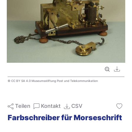
Vollbild
Downl
© CC BY SA 4.0 Museumsstiftung Post und Telekommunikation
Teilen
Kontakt
CSV
Farbschreiber für Morseschrift