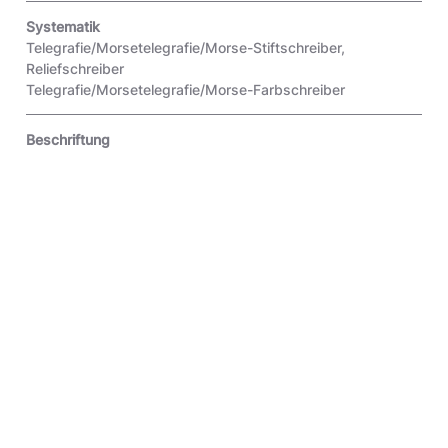
Systematik
Telegrafie/Morsetelegrafie/Morse-Stiftschreiber,
Reliefschreiber
Telegrafie/Morsetelegrafie/Morse-Farbschreiber
Beschriftung
G. Wernicke. // Berlin. // Patent. // 265.
Objektart
Original
Inventar-Nr.
4.0.28769.1
Zitiervorschlag
Farbschreiber für Morseschrift, vor 1861; Museumsstiftung Post und
Telekommunikation, Inventarnummer: 4.0.28769.1, URL:
https://onlinesammlung.museumsstiftung.de/detail/collection/ee764261-0ecf-