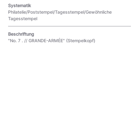
Systematik
Philatelie/Poststempel/Tagesstempel/Gewöhnliche
Tagesstempel
Beschriftung
"No. 7 . // GRANDE-ARMÉE"
(Stempelkopf)
Objektart
Original
Inventar-Nr.
3.2002.104
"La Grande Armée" ist der Name, den die kaiserlich-
französische Armee zwischen 1805 und 1815 während der
Zeit des Französischen Kaiserreichs unter Kaiser Napoleon
I. führte. Da es zwischen Ende 1808 und Anfang 1812 keine
Armee mit dieser Bezeichnung gab, unterscheidet man in
Frankreich zwischen der »Grande Armée von 1805«
(première grande armée) und der »Grande Armée von