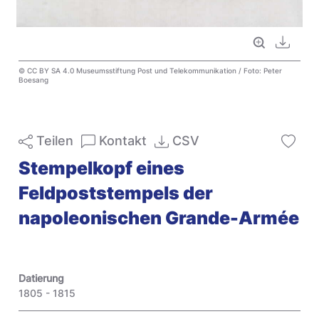
Vollbild
Downl
© CC BY SA 4.0 Museumsstiftung Post und Telekommunikation / Foto: Peter
Boesang
Teilen
Kontakt
CSV
Stempelkopf eines
Feldpoststempels der
napoleonischen Grande-Armée
Datierung
1805 - 1815