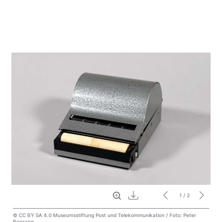
Vollbild
Download
1
/ 2
© CC BY SA 4.0 Museumsstiftung Post und Telekommunikation / Foto: Peter
Boesang