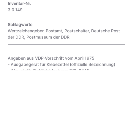
Inventar-Nr.
3.0.149
Schlagworte
Wertzeichengeber
,
Postamt
,
Postschalter
,
Deutsche Post
der DDR
,
Postmuseum der DDR
Angaben aus VDP-Vorschrift vom April 1975:
- Ausgabegerät für Klebezettel (offizielle Bezeichnung)
- Werkstoff: Stahlfeinblech mm TGL 8445
- Anstrich: hellgrau 1808 TGL 21 196
- Klebezettelrolle mit Beschwerungskern
- ablaufende Klebezettel werden über Belastungsrolle und
Transportrolle zur Abreißkante geführt
- zu verwendende Klebezettel: Eilsendungen,
Nummernzettel für Einschreibsendungen, Nurmmernzettel
für Wertbriefsendungen, Klebezettel für
Nachnahmesendungen, Klebezettel für Luftpost
- mit der VDP-Vorschrift 322 01 vom April 1975 wurde die
VDP-Vorschrift 322 01 vom September 1966 ersetzt, in der