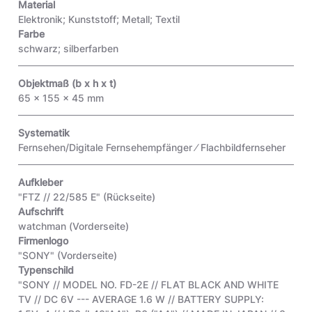
Material
Elektronik; Kunststoff; Metall; Textil
Farbe
schwarz; silberfarben
Objektmaß (b x h x t)
65 x 155 x 45 mm
Systematik
Fernsehen/Digitale Fernsehempfänger ⁄ Flachbildfernseher
Aufkleber
"FTZ // 22/585 E"
(Rückseite)
Aufschrift
watchman
(Vorderseite)
Firmenlogo
"SONY"
(Vorderseite)
Typenschild
"SONY // MODEL NO. FD-2E // FLAT BLACK AND WHITE
TV // DC 6V --- AVERAGE 1.6 W // BATTERY SUPPLY: