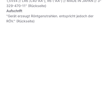
1,5Vx4 // LR6 /L40"AA"), R6 ("AA") // MADE IN JAPAN // 3-
329-470-11"
(Rückseite)
Aufschrift
"Gerät erzeugt Röntgenstrahlen. entspricht jedoch der
RÖV."
(Rückseite)
Objektart
Original
Inventar-Nr.
4.2019.84.1
Der erste Watchman (in Anlehnung an den Walkman) der
Firma Sony wurde 1982 vorgestellt. Die sehr kleinen,
transportablen Fernseher haben eine Bilddiagonale von
5cm. Das Bild wird dabei in einer nur 16,5mm flachen
Bildröhre von unten auf eine leicht schräg stehende
Bildfläche projiziert. Das Gerät war ein Geschenk des
Stifters an seine damalige Verlobte. Diese musste wegen
eines Hörsturzes, den sie nach seinem spontanen
Heiratsantrag erlitt, drei Wochen im Krankenhaus