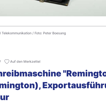
Telekommunikation / Foto: Peter Boesang
V
Auf den Merkzettel
reibmaschine "Remington
emington), Exportausführ
tur