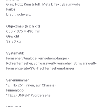
Glas; Holz; Kunststoff; Metall; Textil/Baumwolle
Farbe
braun; schwarz
Objektmaß (b x h x t)
650 x 375 x 490 mm
Gewicht
32,36 kg
Systematik
Fernsehen/Analoge Fernsehempfänger ⁄
Röhrenfernseher/Schwarzweiß-Fernseher, Schwarzweiß-
Fernsehgeräte/SW-Tischfernsehempfänger
Seriennummer
"E I No 25"
(innen, auf Chassis)
Firmenlogo
"TELEFUNKEN"
(Vorderseite)