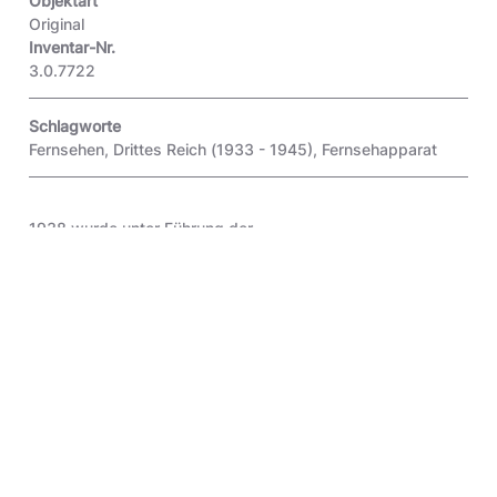
Objektart
Original
Inventar-Nr.
3.0.7722
Schlagworte
Fernsehen
,
Drittes Reich (1933 - 1945)
,
Fernsehapparat
1938 wurde unter Führung der
Reichspostforschungsanstalt eine Arbeitsgruppe
gegründet, mit dem Ziel, bis Weihnachten 1939 einen
preisgünstigen Fernsehempfänger zu entwickeln. Auf der
Funk- und Fernseh-Ausstellung 1939 in Berlin wurde der
Einheits-Fernsehempfänger E1 vorgestellt. Die Bildröhre
hatte einen extrem flachem Leuchtschirm und erreichte
hervorragende Bildqualität. Geplant waren 10.000 Geräte
zu einem Preis von je 650 RM, zu Beginn des 2.
Weltkrieges wurde die Produktion aber nach nur 50
Einheiten eingestellt.