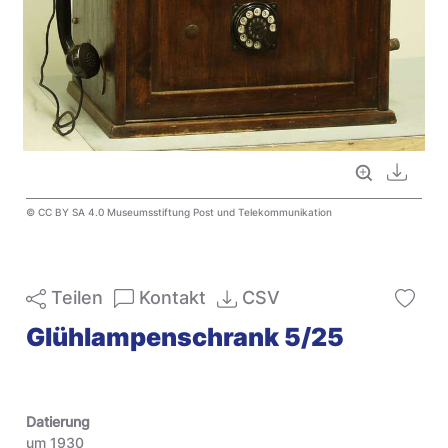
Vollbild
Downl
© CC BY SA 4.0 Museumsstiftung Post und Telekommunikation
Teilen
Kontakt
CSV
Glühlampenschrank 5/25
Datierung
um 1930