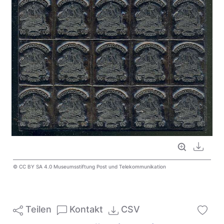
Vollbild
Downl
© CC BY SA 4.0 Museumsstiftung Post und Telekommunikation
Teilen
Kontakt
CSV