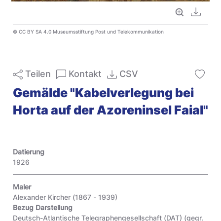
Vollbild
Downl
© CC BY SA 4.0 Museumsstiftung Post und Telekommunikation
Teilen
Kontakt
CSV
Gemälde "Kabelverlegung bei
Horta auf der Azoreninsel Faial"
Datierung
1926
Maler
Alexander Kircher (1867 - 1939)
Bezug Darstellung
Deutsch-Atlantische Telegraphengesellschaft (DAT) (gegr.