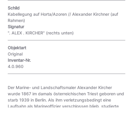
Schild
Kabellegung auf Horta/Azoren // Alexander Kirchner
(auf
Rahmen)
Signatur
". ALEX . KIRCHER"
(rechts unten)
Objektart
Original
Inventar-Nr.
4.0.960
Der Marine- und Landschaftsmaler Alexander Kircher
wurde 1867 im damals österreichischen Triest geboren und
starb 1939 in Berlin. Als ihm verletzungsbedingt eine
Laufbahn als Marineoffizier verschlossen blieb, studierte
Kircher von 1888 bis 1893 an der Berliner Akademie unter
anderem bei Friedrich Sturm, wobei er sich von Beginn an
maritimen Sujets zuwandte. Er unternahm Studienreisen in
ganz Europa, reiste in den Orient und nach Nordamerika.