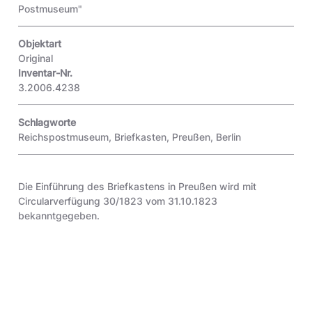
Postmuseum"
Objektart
Original
Inventar-Nr.
3.2006.4238
Schlagworte
Reichspostmuseum
,
Briefkasten
,
Preußen
,
Berlin
Die Einführung des Briefkastens in Preußen wird mit
Circularverfügung 30/1823 vom 31.10.1823
bekanntgegeben.
Zitiervorschlag
Fotografie, Briefkasten der Preußischen Post in der Ausstellung des
Reichspostmuseums Berlin, um 1935; Museumsstiftung Post und
Telekommunikation, Inventarnummer: 3.2006.4238, URL:
https://onlinesammlung.museumsstiftung.de/detail/collection/a3274fa0-8b65-