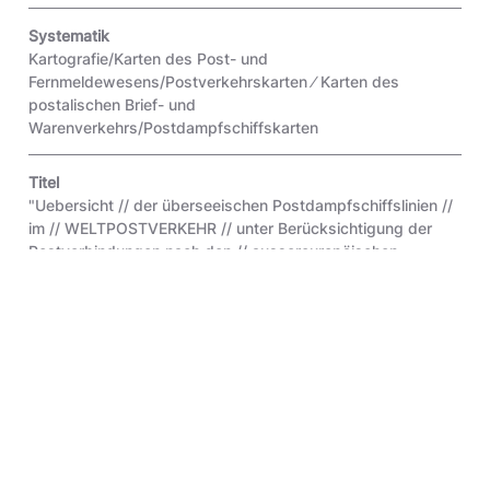
Systematik
Kartografie/Karten des Post- und
Fernmeldewesens/Postverkehrskarten ⁄ Karten des
postalischen Brief- und
Warenverkehrs/Postdampfschiffskarten
Titel
"Uebersicht // der überseeischen Postdampfschiffslinien //
im // WELTPOSTVERKEHR // unter Berücksichtigung der
Postverbindungen nach den // aussereuropäischen
Deutschen Consulatsorten."
Stempel
"Kursbureau des Reichs-Postamts"
Objektart
Original
Inventar-Nr.
3.0.8042