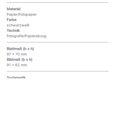
Material
Papier/Fotopapier
Farbe
schwarzweiß
Technik
Fotografie/Papierabzug
Blattmaß (b x h)
97 x 70 mm
Bildmaß (b x h)
91 x 62 mm
Systematik
Fotografien/Schwarzweißfotografien/Schwarzweiß-Positive
Objektart
Original
Inventar-Nr.
3.2011.1445