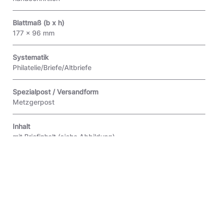
Blattmaß (b x h)
177 x 96 mm
Systematik
Philatelie/Briefe/Altbriefe
Spezialpost / Versandform
Metzgerpost
Inhalt
mit Briefinhalt (siehe Abbildung)
Beschriftung
"Dem Durchleuchtigsten Fürsten [...]nd Herren Herren Carl
// Ludwigen Pfalzgrafen bey Rhein des Heyl. Röm. Reichs //
ErzSchazMeistern [...]nd Churfürsten [...] Herzogen in
Bayern // Meinem gnädigsten Churfürsten [...]nd Herren //
Friedrichsburg"
(Vorderseite)