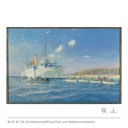
Vollbild
Downl
© CC BY SA 4.0 Museumsstiftung Post und Telekommunikation