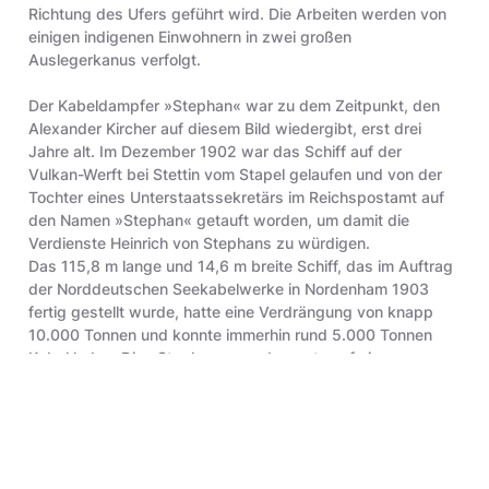
Richtung des Ufers geführt wird. Die Arbeiten werden von
einigen indigenen Einwohnern in zwei großen
Auslegerkanus verfolgt.
Der Kabeldampfer »Stephan« war zu dem Zeitpunkt, den
Alexander Kircher auf diesem Bild wiedergibt, erst drei
Jahre alt. Im Dezember 1902 war das Schiff auf der
Vulkan-Werft bei Stettin vom Stapel gelaufen und von der
Tochter eines Unterstaatssekretärs im Reichspostamt auf
den Namen »Stephan« getauft worden, um damit die
Verdienste Heinrich von Stephans zu würdigen.
Das 115,8 m lange und 14,6 m breite Schiff, das im Auftrag
der Norddeutschen Seekabelwerke in Nordenham 1903
fertig gestellt wurde, hatte eine Verdrängung von knapp
10.000 Tonnen und konnte immerhin rund 5.000 Tonnen
Kabel laden. Die »Stephan« war der erste auf einer
deutschen Werft erbaute Kabeldampfer, und zu seinem
Stapellauf sandte Kaiser Wilhelm II. ein Telegramm, in dem
er auch auf die erste große Aufgabe des Schiffs einging,
die Verlegung des zweiten transatlantischen Seekabels
zwischen Deutschland und den Vereinigten Staaten von