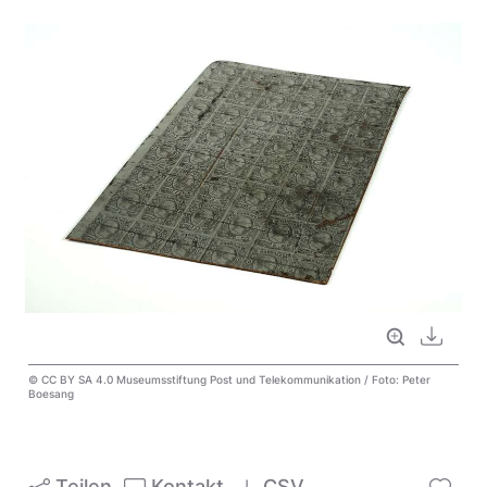
Vollbild
Downl
© CC BY SA 4.0 Museumsstiftung Post und Telekommunikation / Foto: Peter
Boesang
Teilen
Kontakt
CSV