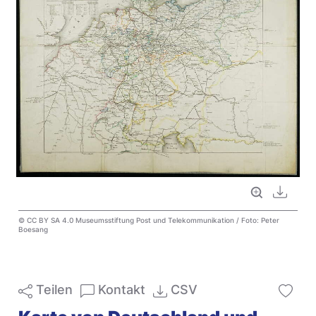
Vollbild
Downl
© CC BY SA 4.0 Museumsstiftung Post und Telekommunikation / Foto: Peter
Boesang
Teilen
Kontakt
CSV