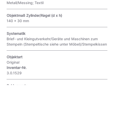
Metall/Messing; Textil
Objektmaß Zylinder/Kegel (d x h)
140 x 30 mm
Systematik
Brief- und Kleingutverkehr/Geräte und Maschinen zum
Stempeln (Stempeltische siehe unter Möbel)/Stempelkissen
Objektart
Original
Inventar-Nr.
3.0.1529
Schlagworte
Deutsche Reichspost
,
Weimarer Republik (1919 - 1933)
,
Stempelkissen