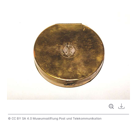
Vollbild
Downl
© CC BY SA 4.0 Museumsstiftung Post und Telekommunikation