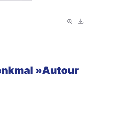
Vollbild
Download
denkmal »Autour