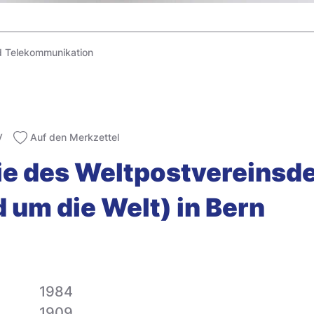
d Telekommunikation
V
Auf den Merkzettel
pie des Weltpostvereins
um die Welt) in Bern
1984
1909