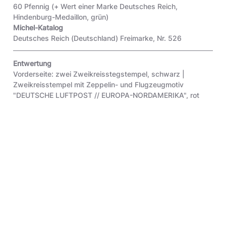
60 Pfennig (+ Wert einer Marke Deutsches Reich,
Hindenburg-Medaillon, grün)
Michel-Katalog
Deutsches Reich (Deutschland) Freimarke, Nr. 526
Entwertung
Vorderseite: zwei Zweikreisstegstempel, schwarz |
Zweikreisstempel mit Zeppelin- und Flugzeugmotiv
"DEUTSCHE LUFTPOST // EUROPA-NORDAMERIKA", rot
Vermerke
Aufkleber " Post Office Department, // UNITED STATES OF
AMERICA. // OFFICIALLY SEALED" mit zwei blauen
Signaturen
Beschriftung
"[...]m Hassemer, // St. Vincent`s Hospital, // West New
Brighton, // Staten Island, // New York. // U.S.A."
(Vorderseite)
Objektart
Original