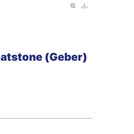
Vollbild
Download
eatstone (Geber)